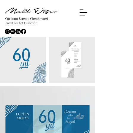
Melih Döğer
Yaratıcı Sanat Yönetmeni
Creative Art Director